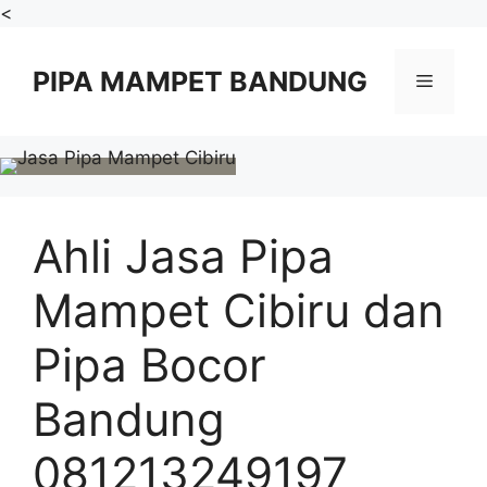
Skip
<
to
content
PIPA MAMPET BANDUNG
Menu
Ahli Jasa Pipa
Mampet Cibiru dan
Pipa Bocor
Bandung
081213249197