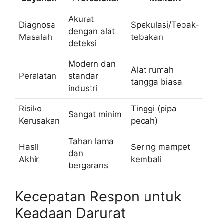
Akurat
Diagnosa
Spekulasi/Tebak-
dengan alat
Masalah
tebakan
deteksi
Modern dan
Alat rumah
Peralatan
standar
tangga biasa
industri
Risiko
Tinggi (pipa
Sangat minim
Kerusakan
pecah)
Tahan lama
Hasil
Sering mampet
dan
Akhir
kembali
bergaransi
Kecepatan Respon untuk
Keadaan Darurat