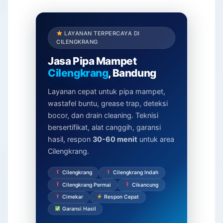
LAYANAN TERPERCAYA DI
CILENGKRANG
Jasa Pipa Mampet
Cilengkrang
, Bandung
Layanan cepat untuk pipa mampet,
wastafel buntu, grease trap, deteksi
bocor, dan drain cleaning. Teknisi
bersertifikat, alat canggih, garansi
hasil, respon
30-60 menit
untuk area
Cilengkrang.
Cilengkrang
Cilengkrang Indah
Cilengkrang Permai
Cikancung
Cimekar
Respon Cepat
Garansi Hasil