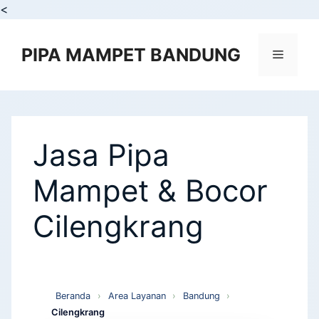
<
PIPA MAMPET BANDUNG
Jasa Pipa
Mampet & Bocor
Cilengkrang
Beranda
›
Area Layanan
›
Bandung
›
Cilengkrang