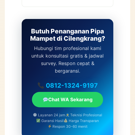
Butuh Penanganan Pipa
Mampet di Cilengkrang?
Hubungi tim profesional kami
untuk konsultasi gratis & jadwal
survey. Respon cepat &
bergaransi.
0812-1324-9197
Chat WA Sekarang
Layanan 24 jam
Teknisi Profesional
Garansi Hasil
Harga Transparan
Respon 30-60 menit