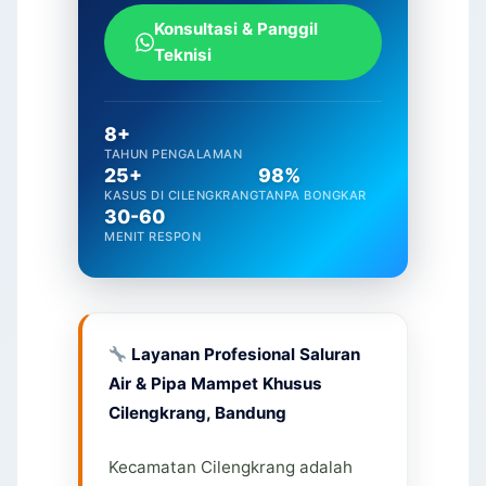
Konsultasi & Panggil
Teknisi
8+
TAHUN PENGALAMAN
25+
98%
KASUS DI CILENGKRANG
TANPA BONGKAR
30-60
MENIT RESPON
Layanan Profesional Saluran
Air & Pipa Mampet Khusus
Cilengkrang, Bandung
Kecamatan Cilengkrang adalah