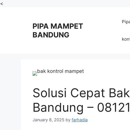
Skip
<
to
content
Pip
PIPA MAMPET
BANDUNG
kon
Solusi Cepat Bak
Bandung – 0812
January 8, 2025
by
farhadia