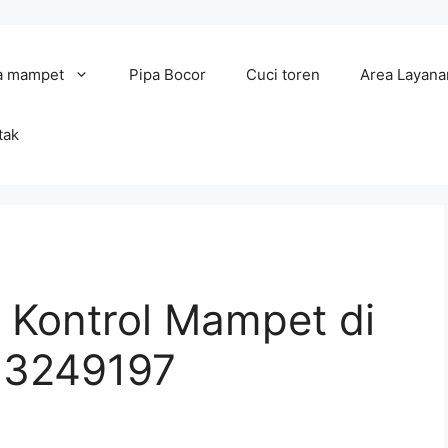
a mampet
Pipa Bocor
Cuci toren
Area Layana
tak
 Kontrol Mampet di
13249197