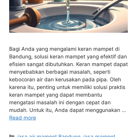
Bagi Anda yang mengalami keran mampet di
Bandung, solusi keran mampet yang efektif dan
efisien sangat dibutuhkan. Keran mampet dapat
menyebabkan berbagai masalah, seperti
kebocoran air dan kerusakan pada pipa. Oleh
karena itu, penting untuk memiliki solusi praktis
keran mampet yang dapat membantu
mengatasi masalah ini dengan cepat dan
mudah. Untuk itu, Anda dapat menggunakan …
Read more
Categories
jasa air mampet Bandung
,
jasa mampet
,