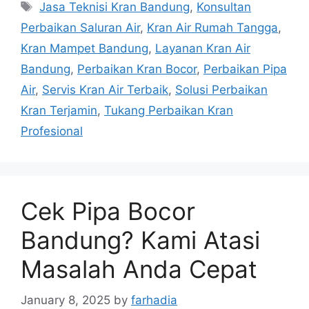
Tags
Jasa Teknisi Kran Bandung
,
Konsultan
Perbaikan Saluran Air
,
Kran Air Rumah Tangga
,
Kran Mampet Bandung
,
Layanan Kran Air
Bandung
,
Perbaikan Kran Bocor
,
Perbaikan Pipa
Air
,
Servis Kran Air Terbaik
,
Solusi Perbaikan
Kran Terjamin
,
Tukang Perbaikan Kran
Profesional
Cek Pipa Bocor
Bandung? Kami Atasi
Masalah Anda Cepat
January 8, 2025
by
farhadia