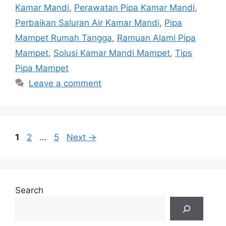
Kamar Mandi
,
Perawatan Pipa Kamar Mandi
,
Perbaikan Saluran Air Kamar Mandi
,
Pipa
Mampet Rumah Tangga
,
Ramuan Alami Pipa
Mampet
,
Solusi Kamar Mandi Mampet
,
Tips
Pipa Mampet
Leave a comment
Page
Page
Page
1
2
…
5
Next
→
Search