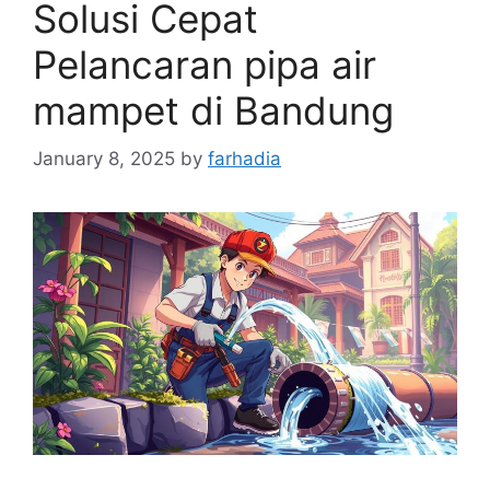
Solusi Cepat
Pelancaran pipa air
mampet di Bandung
January 8, 2025
by
farhadia