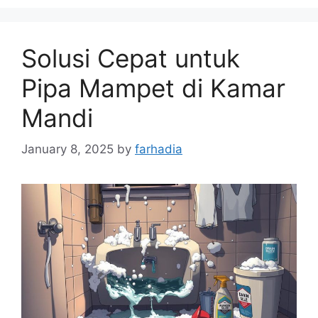
Solusi Cepat untuk
Pipa Mampet di Kamar
Mandi
January 8, 2025
by
farhadia