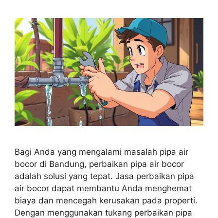
Bagi Anda yang mengalami masalah pipa air
bocor di Bandung, perbaikan pipa air bocor
adalah solusi yang tepat. Jasa perbaikan pipa
air bocor dapat membantu Anda menghemat
biaya dan mencegah kerusakan pada properti.
Dengan menggunakan tukang perbaikan pipa