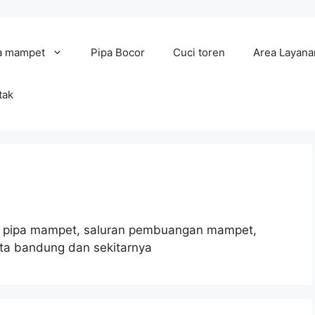
a mampet
Pipa Bocor
Cuci toren
Area Layana
tak
n pipa mampet, saluran pembuangan mampet,
ota bandung dan sekitarnya