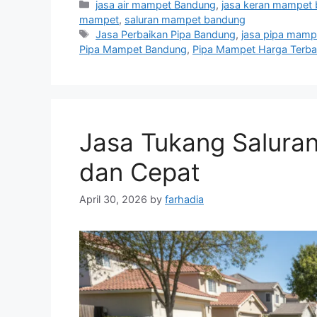
Categories
jasa air mampet Bandung
,
jasa keran mampet
mampet
,
saluran mampet bandung
Tags
Jasa Perbaikan Pipa Bandung
,
jasa pipa mamp
Pipa Mampet Bandung
,
Pipa Mampet Harga Terba
Jasa Tukang Saluran
dan Cepat
April 30, 2026
by
farhadia