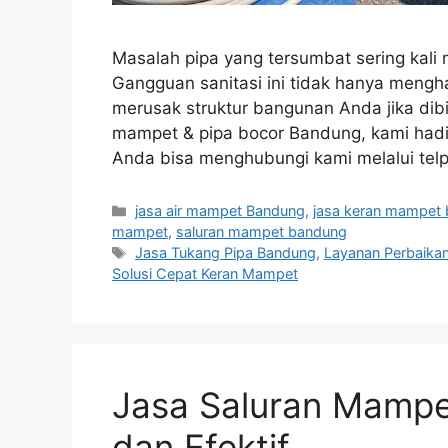
Masalah pipa yang tersumbat sering kali 
Gangguan sanitasi ini tidak hanya mengham
merusak struktur bangunan Anda jika dibia
mampet & pipa bocor Bandung, kami hadir
Anda bisa menghubungi kami melalui te
Categories
jasa air mampet Bandung
,
jasa keran mampet
mampet
,
saluran mampet bandung
Tags
Jasa Tukang Pipa Bandung
,
Layanan Perbaikan
Solusi Cepat Keran Mampet
Jasa Saluran Mampe
dan Efektif