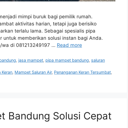
menjadi mimpi buruk bagi pemilik rumah.
bat aktivitas harian, tetapi juga berisiko
rkan terlalu lama. Sebagai spesialis pipa
 untuk memberikan solusi instan bagi Anda.
lp/wa di 081213249197 …
Read more
 bandung
,
jasa mampet
,
pipa mampet bandung
,
saluran
 Keran
,
Mampet Saluran Air
,
Penanganan Keran Tersumbat
,
t Bandung Solusi Cepat