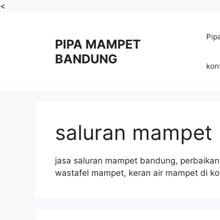
Skip
<
to
content
Pip
PIPA MAMPET
BANDUNG
kon
saluran mampet
jasa saluran mampet bandung, perbaika
wastafel mampet, keran air mampet di k