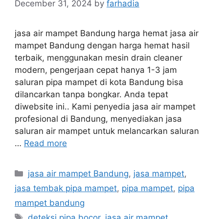
December 31, 2024
by
farhadia
jasa air mampet Bandung harga hemat jasa air
mampet Bandung dengan harga hemat hasil
terbaik, menggunakan mesin drain cleaner
modern, pengerjaan cepat hanya 1-3 jam
saluran pipa mampet di kota Bandung bisa
dilancarkan tanpa bongkar. Anda tepat
diwebsite ini.. Kami penyedia jasa air mampet
profesional di Bandung, menyediakan jasa
saluran air mampet untuk melancarkan saluran
…
Read more
Categories
jasa air mampet Bandung
,
jasa mampet
,
jasa tembak pipa mampet
,
pipa mampet
,
pipa
mampet bandung
Tags
deteksi pipa bocor
,
jasa air mampet