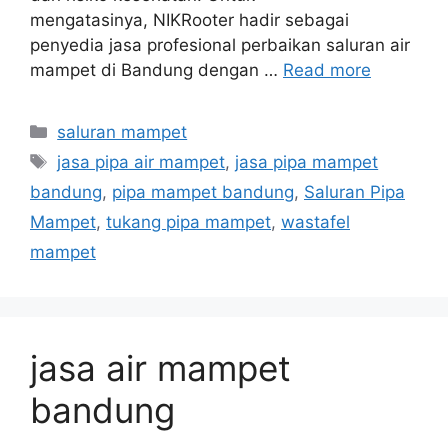
mengatasinya, NIKRooter hadir sebagai
penyedia jasa profesional perbaikan saluran air
mampet di Bandung dengan …
Read more
Categories
saluran mampet
Tags
jasa pipa air mampet
,
jasa pipa mampet
bandung
,
pipa mampet bandung
,
Saluran Pipa
Mampet
,
tukang pipa mampet
,
wastafel
mampet
jasa air mampet
bandung