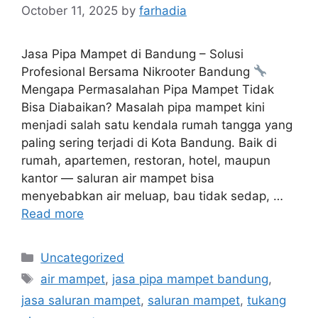
October 11, 2025
by
farhadia
Jasa Pipa Mampet di Bandung – Solusi
Profesional Bersama Nikrooter Bandung
Mengapa Permasalahan Pipa Mampet Tidak
Bisa Diabaikan? Masalah pipa mampet kini
menjadi salah satu kendala rumah tangga yang
paling sering terjadi di Kota Bandung. Baik di
rumah, apartemen, restoran, hotel, maupun
kantor — saluran air mampet bisa
menyebabkan air meluap, bau tidak sedap, …
Read more
Categories
Uncategorized
Tags
air mampet
,
jasa pipa mampet bandung
,
jasa saluran mampet
,
saluran mampet
,
tukang