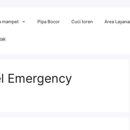
a mampet
Pipa Bocor
Cuci toren
Area Layana
tak
el Emergency