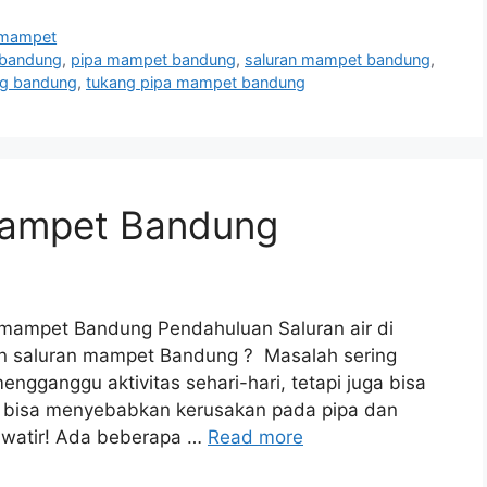
 mampet
 bandung
,
pipa mampet bandung
,
saluran mampet bandung
,
ng bandung
,
tukang pipa mampet bandung
mampet Bandung
 mampet Bandung Pendahuluan Saluran air di
an saluran mampet Bandung ? Masalah sering
engganggu aktivitas sehari-hari, tetapi juga bisa
 bisa menyebabkan kerusakan pada pipa dan
awatir! Ada beberapa …
Read more