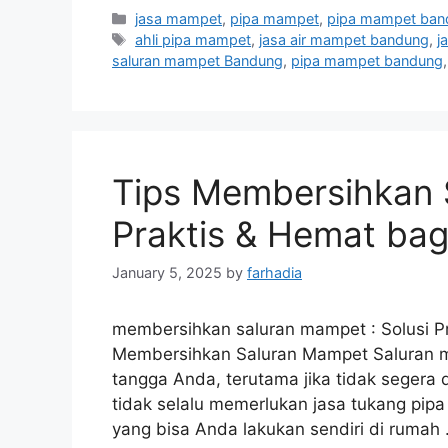
Categories
jasa mampet
,
pipa mampet
,
pipa mampet ban
Tags
ahli pipa mampet
,
jasa air mampet bandung
,
j
saluran mampet Bandung
,
pipa mampet bandung
Tips Membersihkan 
Praktis & Hemat ba
January 5, 2025
by
farhadia
membersihkan saluran mampet : Solusi P
Membersihkan Saluran Mampet Saluran m
tangga Anda, terutama jika tidak segera
tidak selalu memerlukan jasa tukang pip
yang bisa Anda lakukan sendiri di rumah