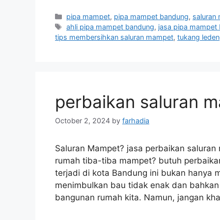
Categories
pipa mampet
,
pipa mampet bandung
,
saluran
Tags
ahli pipa mampet bandung
,
jasa pipa mampet
tips membersihkan saluran mampet
,
tukang lede
perbaikan saluran 
October 2, 2024
by
farhadia
Saluran Mampet? jasa perbaikan saluran
rumah tiba-tiba mampet? butuh perbaik
terjadi di kota Bandung ini bukan hanya m
menimbulkan bau tidak enak dan bahkan
bangunan rumah kita. Namun, jangan kh