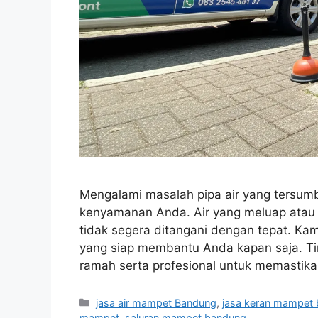
Mengalami masalah pipa air yang tersum
kenyamanan Anda. Air yang meluap atau g
tidak segera ditangani dengan tepat. Ka
yang siap membantu Anda kapan saja. T
ramah serta profesional untuk memasti
Categories
jasa air mampet Bandung
,
jasa keran mampet
mampet
,
saluran mampet bandung