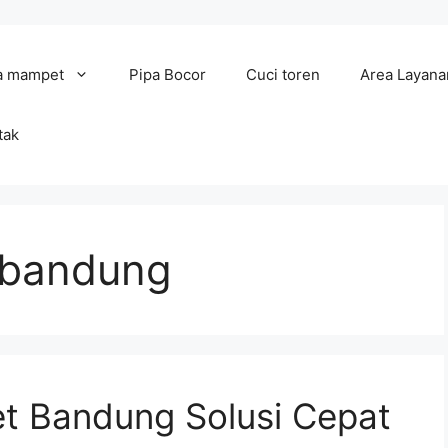
a mampet
Pipa Bocor
Cuci toren
Area Layana
tak
 bandung
t Bandung Solusi Cepat