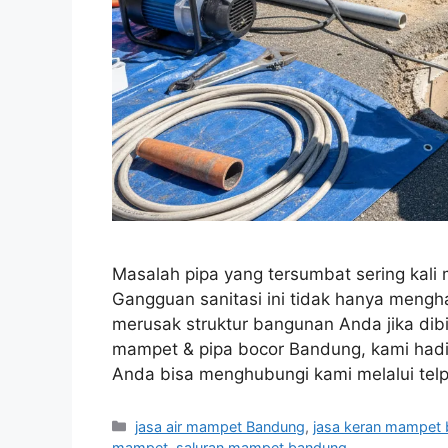
Masalah pipa yang tersumbat sering kali 
Gangguan sanitasi ini tidak hanya mengham
merusak struktur bangunan Anda jika dibia
mampet & pipa bocor Bandung, kami hadir
Anda bisa menghubungi kami melalui te
Categories
jasa air mampet Bandung
,
jasa keran mampet
mampet
,
saluran mampet bandung