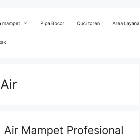
a mampet
Pipa Bocor
Cuci toren
Area Layana
tak
Air
 Air Mampet Profesional