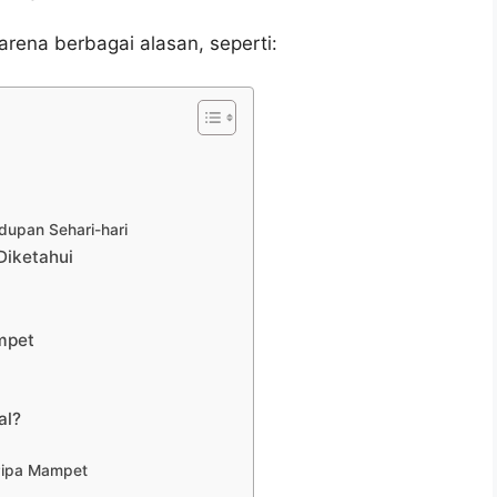
arena berbagai alasan, seperti:
upan Sehari-hari
Diketahui
mpet
al?
Pipa Mampet