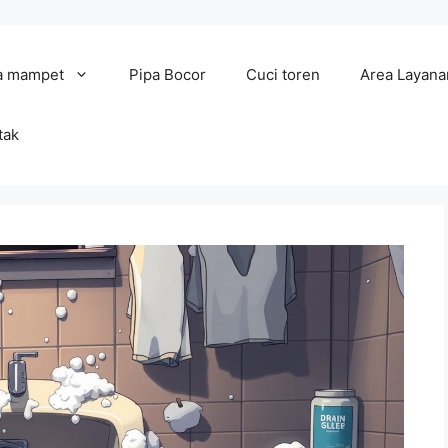
a mampet
Pipa Bocor
Cuci toren
Area Layana
tak