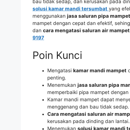
bau tidak sedap, dan kerusakan pada din
solusi kamar mandi tersumbat
yang efe
menggunakan
jasa saluran pipa mampe
mampet dengan cepat dan efektif, sehi
dan
cara mengatasi saluran air mampet
9197
Poin Kunci
Mengatasi
kamar mandi mampet
d
penting.
Menemukan
jasa saluran pipa m
memperbaiki pipa mampet dengan 
Kamar mandi mampet dapat menyeb
menggenang dan bau tidak sedap.
Cara mengatasi saluran air mamp
kerusakan pada dinding dan lantai.
Menemukan
solusi kamar mandi 