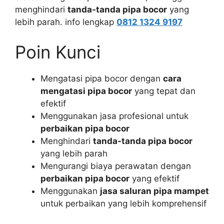
menghindari
tanda-tanda pipa bocor
yang
lebih parah. info lengkap
0812 1324 9197
Poin Kunci
Mengatasi pipa bocor dengan
cara
mengatasi pipa bocor
yang tepat dan
efektif
Menggunakan jasa profesional untuk
perbaikan pipa bocor
Menghindari
tanda-tanda pipa bocor
yang lebih parah
Mengurangi biaya perawatan dengan
perbaikan pipa bocor
yang efektif
Menggunakan
jasa saluran pipa mampet
untuk perbaikan yang lebih komprehensif