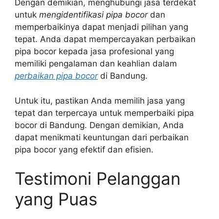
Dengan demikian, menghubungi jasa terdekat
untuk
mengidentifikasi pipa bocor
dan
memperbaikinya dapat menjadi pilihan yang
tepat. Anda dapat mempercayakan perbaikan
pipa bocor kepada jasa profesional yang
memiliki pengalaman dan keahlian dalam
perbaikan pipa bocor
di Bandung.
Untuk itu, pastikan Anda memilih jasa yang
tepat dan terpercaya untuk memperbaiki pipa
bocor di Bandung. Dengan demikian, Anda
dapat menikmati keuntungan dari perbaikan
pipa bocor yang efektif dan efisien.
Testimoni Pelanggan
yang Puas