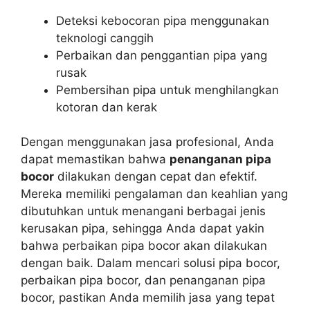
Deteksi kebocoran pipa menggunakan
teknologi canggih
Perbaikan dan penggantian pipa yang
rusak
Pembersihan pipa untuk menghilangkan
kotoran dan kerak
Dengan menggunakan jasa profesional, Anda
dapat memastikan bahwa
penanganan pipa
bocor
dilakukan dengan cepat dan efektif.
Mereka memiliki pengalaman dan keahlian yang
dibutuhkan untuk menangani berbagai jenis
kerusakan pipa, sehingga Anda dapat yakin
bahwa perbaikan pipa bocor akan dilakukan
dengan baik. Dalam mencari solusi pipa bocor,
perbaikan pipa bocor, dan penanganan pipa
bocor, pastikan Anda memilih jasa yang tepat