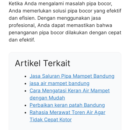
Ketika Anda mengalami masalah pipa bocor,
Anda memerlukan solusi pipa bocor yang efektif
dan efisien. Dengan menggunakan jasa
profesional, Anda dapat memastikan bahwa
penanganan pipa bocor dilakukan dengan cepat
dan efektif.
Artikel Terkait
Jasa Saluran Pipa Mampet Bandung
jasa air mampet bandung
Cara Mengatasi Keran Air Mampet
dengan Mudah
Perbaikan keran patah Bandung
Rahasia Merawat Toren Air Agar
Tidak Cepat Kotor