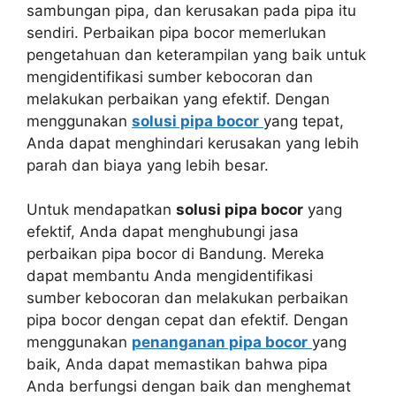
sambungan pipa, dan kerusakan pada pipa itu
sendiri. Perbaikan pipa bocor memerlukan
pengetahuan dan keterampilan yang baik untuk
mengidentifikasi sumber kebocoran dan
melakukan perbaikan yang efektif. Dengan
menggunakan
solusi pipa bocor
yang tepat,
Anda dapat menghindari kerusakan yang lebih
parah dan biaya yang lebih besar.
Untuk mendapatkan
solusi pipa bocor
yang
efektif, Anda dapat menghubungi jasa
perbaikan pipa bocor di Bandung. Mereka
dapat membantu Anda mengidentifikasi
sumber kebocoran dan melakukan perbaikan
pipa bocor dengan cepat dan efektif. Dengan
menggunakan
penanganan pipa bocor
yang
baik, Anda dapat memastikan bahwa pipa
Anda berfungsi dengan baik dan menghemat